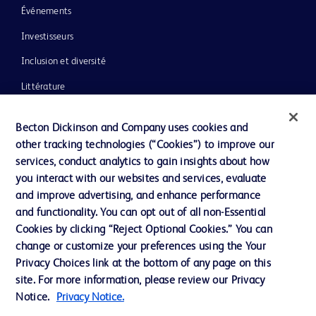
Événements
Investisseurs
Inclusion et diversité
Littérature
Actualités, médias et blogs
Becton Dickinson and Company uses cookies and
Notre entreprise
other tracking technologies (“Cookies”) to improve our
services, conduct analytics to gain insights about how
Éthique et conformité
you interact with our websites and services, evaluate
Assistance
and improve advertising, and enhance performance
and functionality. You can opt out of all non-Essential
Cookies by clicking “Reject Optional Cookies.” You can
Nous contacter
change or customize your preferences using the Your
Privacy Choices link at the bottom of any page on this
Préférences en matière de cookies
site. For more information, please review our Privacy
Confidentialité
Notice.
Privacy Notice.