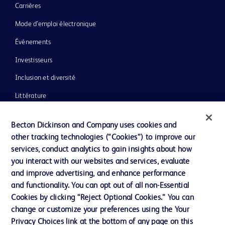
Carrières
Mode d’emploi électronique
Événements
Investisseurs
Inclusion et diversité
Littérature
Actualités, médias et blogs
Becton Dickinson and Company uses cookies and
Notre entreprise
other tracking technologies (“Cookies”) to improve our
services, conduct analytics to gain insights about how
Éthique et conformité
you interact with our websites and services, evaluate
Assistance
and improve advertising, and enhance performance
and functionality. You can opt out of all non-Essential
Cookies by clicking “Reject Optional Cookies.” You can
Nous contacter
change or customize your preferences using the Your
Privacy Choices link at the bottom of any page on this