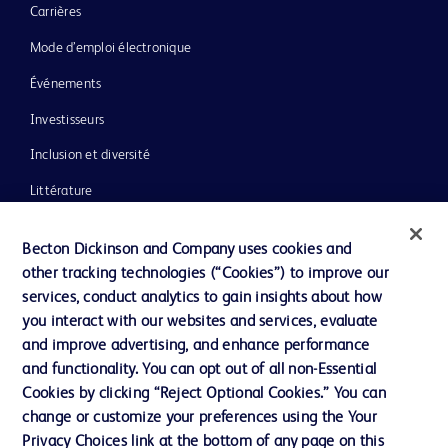
Carrières
Mode d’emploi électronique
Événements
Investisseurs
Inclusion et diversité
Littérature
Actualités, médias et blogs
Becton Dickinson and Company uses cookies and
Notre entreprise
other tracking technologies (“Cookies”) to improve our
services, conduct analytics to gain insights about how
Éthique et conformité
you interact with our websites and services, evaluate
Assistance
and improve advertising, and enhance performance
and functionality. You can opt out of all non-Essential
Cookies by clicking “Reject Optional Cookies.” You can
Nous contacter
change or customize your preferences using the Your
Privacy Choices link at the bottom of any page on this