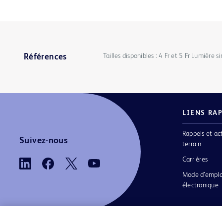
Tailles disponibles : 4 Fr et 5 Fr Lumière s
Références
LIENS RA
Rappels et ac
Suivez-nous
terrain
Carrières
Mode d’emplo
électronique