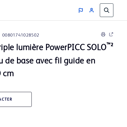
00801741028502
™
triple lumière PowerPICC SOLO
²
u de base avec fil guide en
0 cm
ACTER