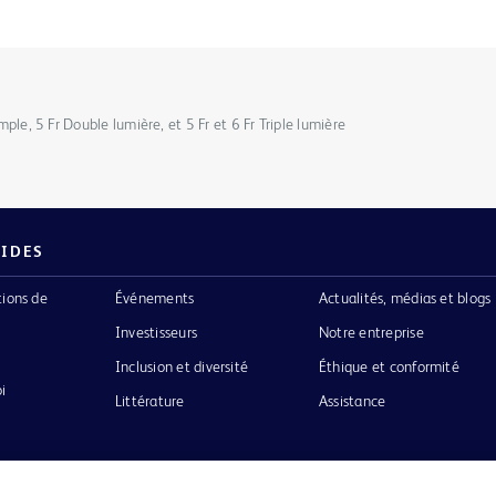
imple, 5 Fr Double lumière, et 5 Fr et 6 Fr Triple lumière
PIDES
tions de
Événements
Actualités, médias et blogs
Investisseurs
Notre entreprise
Inclusion et diversité
Éthique et conformité
i
Littérature
Assistance