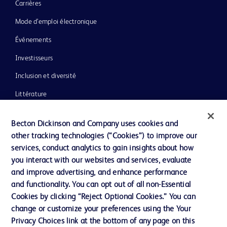
Carrières
Mode d’emploi électronique
Événements
Investisseurs
Inclusion et diversité
Littérature
Actualités, médias et blogs
Becton Dickinson and Company uses cookies and
Notre entreprise
other tracking technologies (“Cookies”) to improve our
services, conduct analytics to gain insights about how
Éthique et conformité
you interact with our websites and services, evaluate
Assistance
and improve advertising, and enhance performance
and functionality. You can opt out of all non-Essential
Cookies by clicking “Reject Optional Cookies.” You can
Nous contacter
change or customize your preferences using the Your
Privacy Choices link at the bottom of any page on this
Préférences en matière de cookies