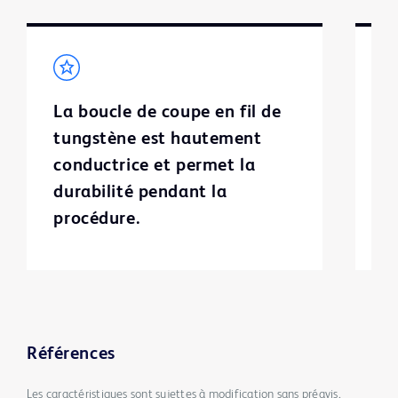
La boucle de coupe en fil de
L
tungstène est hautement
f
conductrice et permet la
c
durabilité pendant la
q
procédure.
p
Références
Les caractéristiques sont sujettes à modification sans préavis.