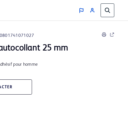
0801741071027
autocollant 25 mm
-adhésif pour homme
ACTER