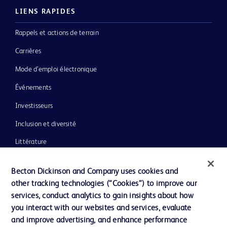
LIENS RAPIDES
Rappels et actions de terrain
Carrières
Mode d’emploi électronique
Événements
Investisseurs
Inclusion et diversité
Littérature
Actualités, médias et blogs
Becton Dickinson and Company uses cookies and
Notre entreprise
other tracking technologies (“Cookies”) to improve our
services, conduct analytics to gain insights about how
Éthique et conformité
you interact with our websites and services, evaluate
Assistance
and improve advertising, and enhance performance