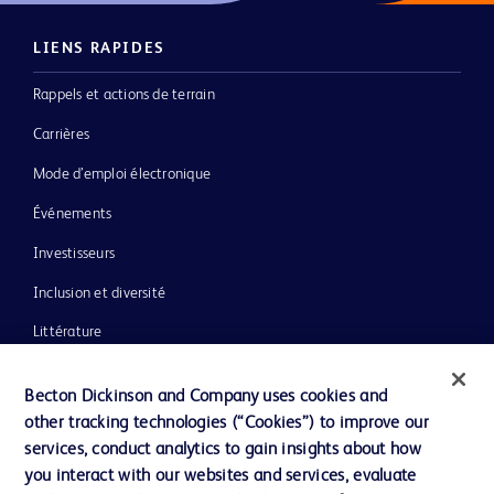
LIENS RAPIDES
Rappels et actions de terrain
Carrières
Mode d’emploi électronique
Événements
Investisseurs
Inclusion et diversité
Littérature
Actualités, médias et blogs
Becton Dickinson and Company uses cookies and
Notre entreprise
other tracking technologies (“Cookies”) to improve our
services, conduct analytics to gain insights about how
Éthique et conformité
you interact with our websites and services, evaluate
Assistance