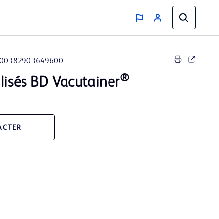
00382903649600
®
lisés BD Vacutainer
ACTER