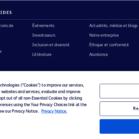
PIDES
tions de
Événements
Actualités, médias et blogs
Investisseurs
Notre entreprise
Inclusion et diversité
Éthique et conformité
i
Littérature
Assistance
hnologies (“Cookies”) to improve our services,
r websites and services, evaluate and improve
Confidentialité
Conditions d’utilisation
Accessibilit
t out of all non-Essential Cookies by clicking
rences using the Your Privacy Choices link at the
Re
iew our Privacy Notice.
Privacy Notice.
o de BD
ckinson