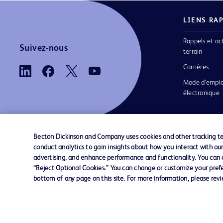
LIENS RA
Rappels et ac
Suivez-nous
terrain
Carrières
Mode d’emplo
électronique
Becton Dickinson and Company uses cookies and other tracking tec
conduct analytics to gain insights about how you interact with ou
Nous contacter
Préférences en matière de cookies
advertising, and enhance performance and functionality. You can op
“Reject Optional Cookies.” You can change or customize your prefe
bottom of any page on this site. For more information, please rev
© 2026 BD. Tous droits réservés. BD et le log
sont des marques commerciales de Becton, Di
and Company. Toutes les autres marques
appartiennent à leurs propriétaires respectifs.