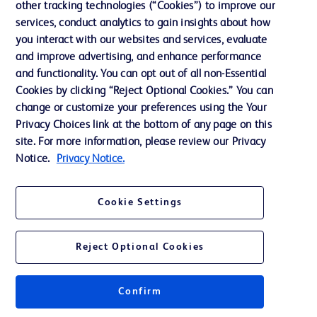
other tracking technologies (“Cookies”) to improve our
services, conduct analytics to gain insights about how
Éthique et conformité
you interact with our websites and services, evaluate
Assistance
and improve advertising, and enhance performance
and functionality. You can opt out of all non-Essential
Cookies by clicking “Reject Optional Cookies.” You can
Nous contacter
change or customize your preferences using the Your
Privacy Choices link at the bottom of any page on this
Préférences en matière de cookies
site. For more information, please review our Privacy
Confidentialité
Notice.
Privacy Notice.
Conditions d’utilisation
Cookie Settings
Accessibilité du site Web
Reject Optional Cookies
Confirm
© 2026 BD. Tous droits réservés. BD et le logo de BD sont des marques
commerciales de Becton, Dickinson and Company. Toutes les autres
marques appartiennent à leurs propriétaires respectifs.