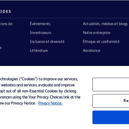
PIDES
tions de
Événements
Actualités, médias et blogs
Investisseurs
Notre entreprise
Inclusion et diversité
Éthique et conformité
i
Littérature
Assistance
hnologies (“Cookies”) to improve our services,
r websites and services, evaluate and improve
Confidentialité
Conditions d’utilisation
Accessibilit
t out of all non-Essential Cookies by clicking
rences using the Your Privacy Choices link at the
Re
iew our Privacy Notice.
Privacy Notice.
o de BD
ckinson