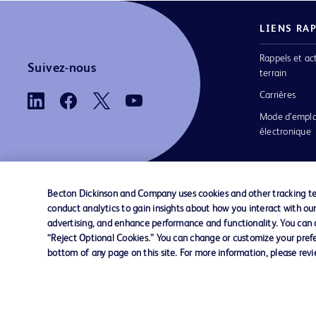
LIENS RA
Rappels et ac
Suivez-nous
terrain
Carrières
Mode d’emplo
électronique
Becton Dickinson and Company uses cookies and other tracking tec
conduct analytics to gain insights about how you interact with ou
Nous contacter
Préférences en matière de cookies
advertising, and enhance performance and functionality. You can op
“Reject Optional Cookies.” You can change or customize your prefe
bottom of any page on this site. For more information, please rev
© 2026 BD. Tous droits réservés. BD et le log
sont des marques commerciales de Becton, Di
and Company. Toutes les autres marques
appartiennent à leurs propriétaires respectifs.