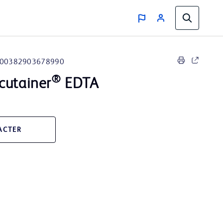
00382903678990
®
cutainer
EDTA
ACTER