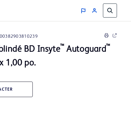
00382903810239
™
™
blindé BD Insyte
Autoguard
x 1,00 po.
ACTER