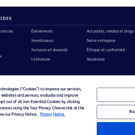
PIDES
tions de
Événements
Actualités, médias et blogs
Investisseurs
Notre entreprise
Inclusion et diversité
Éthique et conformité
i
Littérature
Assistance
hnologies (“Cookies”) to improve our services,
r websites and services, evaluate and improve
Confidentialité
Conditions d’utilisation
Accessibilit
t out of all non-Essential Cookies by clicking
rences using the Your Privacy Choices link at the
Re
iew our Privacy Notice.
Privacy Notice.
o de BD
ckinson