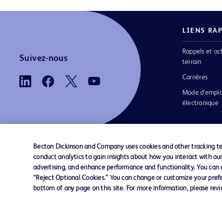
LIENS RA
Rappels et ac
Suivez-nous
terrain
Carrières
Mode d’emplo
électronique
Becton Dickinson and Company uses cookies and other tracking tec
conduct analytics to gain insights about how you interact with ou
Nous contacter
Préférences en matière de cookies
advertising, and enhance performance and functionality. You can op
“Reject Optional Cookies.” You can change or customize your prefe
bottom of any page on this site. For more information, please rev
© 2026 BD. Tous droits réservés. BD et le log
sont des marques commerciales de Becton, Di
and Company. Toutes les autres marques