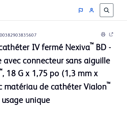
00382903835607
™
cathéter IV fermé Nexiva
BD -
 avec connecteur sans aiguille
™
, 18 G x 1,75 po (1,3 mm x
™
 matériau de cathéter Vialon
 à usage unique