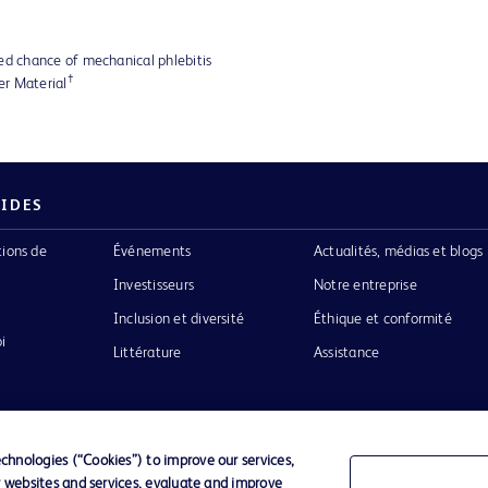
ed chance of mechanical phlebitis
†
er Material
PIDES
tions de
Événements
Actualités, médias et blogs
Investisseurs
Notre entreprise
Inclusion et diversité
Éthique et conformité
i
Littérature
Assistance
hnologies (“Cookies”) to improve our services,
r websites and services, evaluate and improve