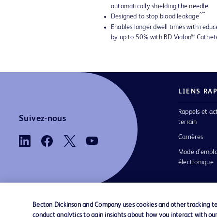
automatically shielding the needle
^**
Designed to stop blood leakage
Enables longer dwell times with reduc
by up to 50% with BD Vialon™ Cathet
LIENS RA
Rappels et ac
Suivez-nous
terrain
Carrières
Mode d’emplo
électronique
Becton Dickinson and Company uses cookies and other tracking tec
conduct analytics to gain insights about how you interact with ou