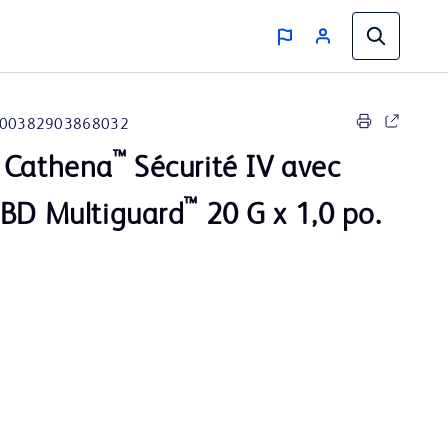
00382903868032
™
 Cathena
Sécurité IV avec
™
 BD Multiguard
20 G x 1,0 po.