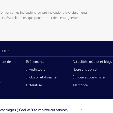
former sur les indications, contre-indications, avertissements,
 indésirables, ainsi que pour obtenir des renseignements
PIDES
tions de
Événements
Actualités, médias et blogs
Investisseurs
Notre entreprise
Inclusion et diversité
Éthique et conformité
i
Littérature
Assistance
hnologies (“Cookies”) to improve our services,