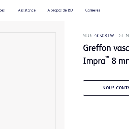
ces
Assistance
À propos de BD
Carrières
SKU:
40S08TW
GTIN
Greffon vasc
™
Impra
8 mm
NOUS CONT