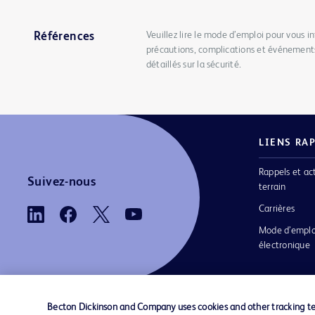
Veuillez lire le mode d’emploi pour vous in
Références
précautions, complications et événements
détaillés sur la sécurité.
LIENS RA
Rappels et ac
Suivez-nous
terrain
Carrières
Mode d’emplo
électronique
Becton Dickinson and Company uses cookies and other tracking tec