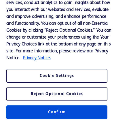
services, conduct analytics to gain insights about how
Éthique et conformité
you interact with our websites and services, evaluate
Assistance
and improve advertising, and enhance performance
and functionality. You can opt out of all non-Essential
Cookies by clicking “Reject Optional Cookies.” You can
Nous contacter
change or customize your preferences using the Your
Privacy Choices link at the bottom of any page on this
Préférences en matière de cookies
site. For more information, please review our Privacy
Confidentialité
Notice.
Privacy Notice.
Conditions d’utilisation
Cookie Settings
Accessibilité du site Web
Reject Optional Cookies
Confirm
© 2026 BD. Tous droits réservés. BD et le logo de BD sont des marques
commerciales de Becton, Dickinson and Company. Toutes les autres
marques appartiennent à leurs propriétaires respectifs.