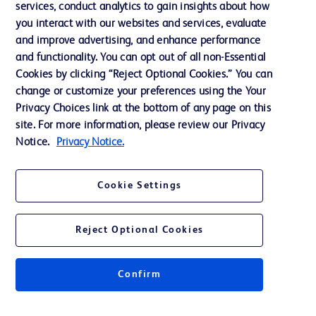
services, conduct analytics to gain insights about how
Éthique et conformité
you interact with our websites and services, evaluate
Assistance
and improve advertising, and enhance performance
and functionality. You can opt out of all non-Essential
Cookies by clicking “Reject Optional Cookies.” You can
Nous contacter
change or customize your preferences using the Your
Privacy Choices link at the bottom of any page on this
Préférences en matière de cookies
site. For more information, please review our Privacy
Confidentialité
Notice.
Privacy Notice.
Conditions d’utilisation
Cookie Settings
Accessibilité du site Web
Reject Optional Cookies
Confirm
© 2026 BD. Tous droits réservés. BD et le logo de BD sont des marques
commerciales de Becton, Dickinson and Company. Toutes les autres
marques appartiennent à leurs propriétaires respectifs.