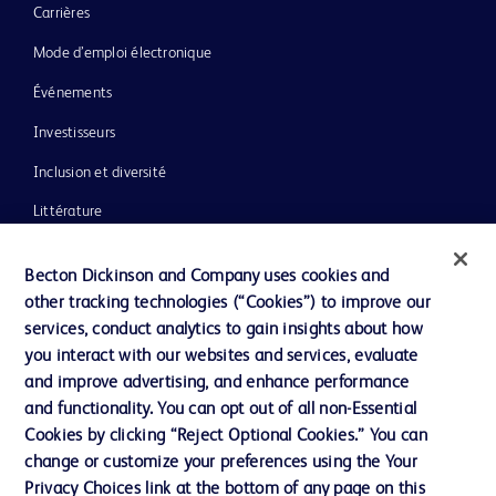
Carrières
Mode d’emploi électronique
Événements
Investisseurs
Inclusion et diversité
Littérature
Actualités, médias et blogs
Becton Dickinson and Company uses cookies and
Notre entreprise
other tracking technologies (“Cookies”) to improve our
services, conduct analytics to gain insights about how
Éthique et conformité
you interact with our websites and services, evaluate
Assistance
and improve advertising, and enhance performance
and functionality. You can opt out of all non-Essential
Cookies by clicking “Reject Optional Cookies.” You can
Nous contacter
change or customize your preferences using the Your
Privacy Choices link at the bottom of any page on this