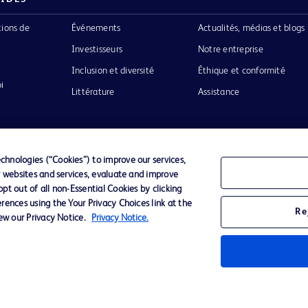
tions de
Événements
Actualités, médias et blogs
Investisseurs
Notre entreprise
Inclusion et diversité
Éthique et conformité
i
Littérature
Assistance
hnologies (“Cookies”) to improve our services,
r websites and services, evaluate and improve
Confidentialité
Conditions d’utilisation
Accessibilit
t out of all non-Essential Cookies by clicking
rences using the Your Privacy Choices link at the
Re
iew our Privacy Notice.
Privacy Notice.
o de BD
ckinson