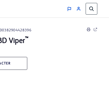
00382904428396
™
BD Viper
ACTER