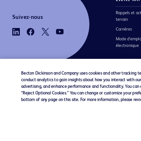
Rappels et ac
Suivez-nous
terrain
Carrières
Mode d’emplo
électronique
Becton Dickinson and Company uses cookies and other tracking tec
conduct analytics to gain insights about how you interact with ou
Nous contacter
Préférences en matière de cookies
advertising, and enhance performance and functionality. You can op
“Reject Optional Cookies.” You can change or customize your prefe
bottom of any page on this site. For more information, please rev
© 2026 BD. Tous droits réservés. BD et le log
sont des marques commerciales de Becton, Di
and Company. Toutes les autres marques
appartiennent à leurs propriétaires respectifs.