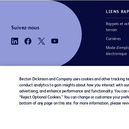
LIENS RA
Rappels et ac
Suivez-nous
terrain
Carrières
Mode d’emplo
électronique
Becton Dickinson and Company uses cookies and other tracking tec
conduct analytics to gain insights about how you interact with ou
Nous contacter
Préférences en matière de cookies
advertising, and enhance performance and functionality. You can op
“Reject Optional Cookies.” You can change or customize your prefe
bottom of any page on this site. For more information, please rev
© 2026 BD. Tous droits réservés. BD et le log
sont des marques commerciales de Becton, Di
and Company. Toutes les autres marques
appartiennent à leurs propriétaires respectifs.