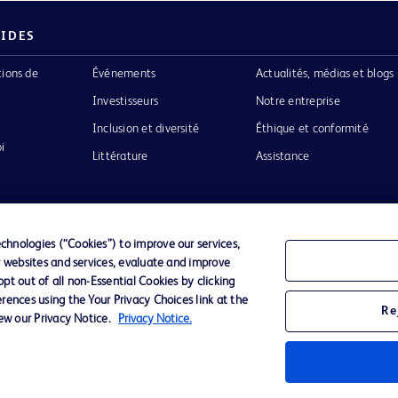
PIDES
tions de
Événements
Actualités, médias et blogs
Investisseurs
Notre entreprise
Inclusion et diversité
Éthique et conformité
i
Littérature
Assistance
hnologies (“Cookies”) to improve our services,
r websites and services, evaluate and improve
Confidentialité
Conditions d’utilisation
Accessibilit
t out of all non-Essential Cookies by clicking
rences using the Your Privacy Choices link at the
Re
iew our Privacy Notice.
Privacy Notice.
o de BD
ckinson