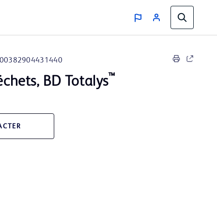
00382904431440
™
déchets, BD Totalys
ACTER