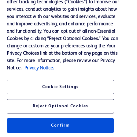
other tracking technologies (“Cookies”) to improve our
Assistance
services, conduct analytics to gain insights about how
you interact with our websites and services, evaluate
and improve advertising, and enhance performance
Nous contacter
and functionality. You can opt out of all non-Essential
Préférences en matière de cookies
Cookies by clicking “Reject Optional Cookies.” You can
change or customize your preferences using the Your
Confidentialité
Privacy Choices link at the bottom of any page on this
Conditions d’utilisation
site. For more information, please review our Privacy
Notice.
Privacy Notice.
Accessibilité du site Web
Cookie Settings
Reject Optional Cookies
© 2026 BD. Tous droits réservés. BD et le logo de BD sont des marques
commerciales de Becton, Dickinson and Company. Toutes les autres
marques appartiennent à leurs propriétaires respectifs.
Confirm