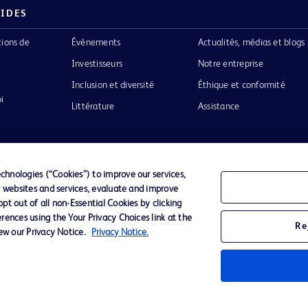
PIDES
tions de
Événements
Actualités, médias et blogs
Investisseurs
Notre entreprise
Inclusion et diversité
Éthique et conformité
i
Littérature
Assistance
hnologies (“Cookies”) to improve our services,
r websites and services, evaluate and improve
Confidentialité
Conditions d’utilisation
Accessibilit
t out of all non-Essential Cookies by clicking
rences using the Your Privacy Choices link at the
Re
iew our Privacy Notice.
Privacy Notice.
o de BD
ckinson