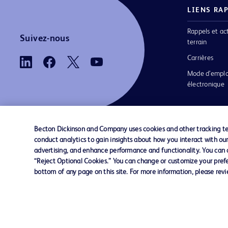
LIENS RA
Rappels et ac
Suivez-nous
terrain
Carrières
Mode d’emplo
électronique
Becton Dickinson and Company uses cookies and other tracking tec
conduct analytics to gain insights about how you interact with ou
Nous contacter
Préférences en matière de cookies
advertising, and enhance performance and functionality. You can op
“Reject Optional Cookies.” You can change or customize your prefe
bottom of any page on this site. For more information, please rev
© 2026 BD. Tous droits réservés. BD et le log
sont des marques commerciales de Becton, Di
and Company. Toutes les autres marques
appartiennent à leurs propriétaires respectifs.