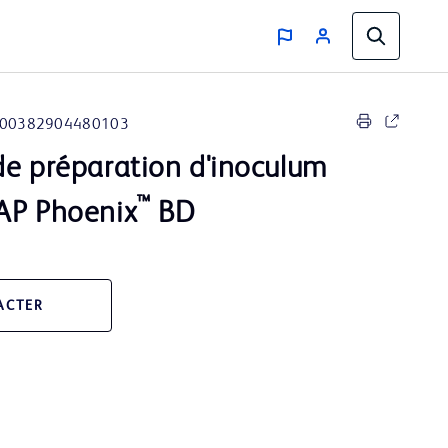
00382904480103
de préparation d'inoculum
™
AP Phoenix
BD
ACTER