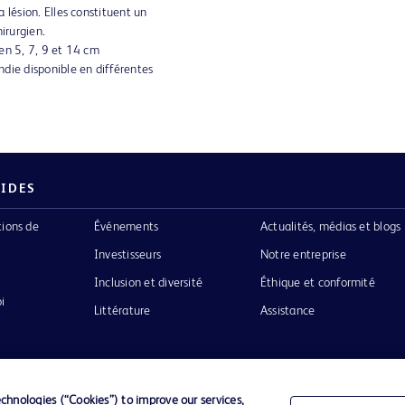
 lésion. Elles constituent un
irurgien.
en 5, 7, 9 et 14 cm
die disponible en différentes
PIDES
tions de
Événements
Actualités, médias et blogs
Investisseurs
Notre entreprise
Inclusion et diversité
Éthique et conformité
i
Littérature
Assistance
hnologies (“Cookies”) to improve our services,