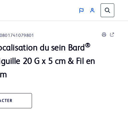
0801741079801
®
localisation du sein Bard
iguille 20 G x 5 cm & Fil en
cm
ACTER