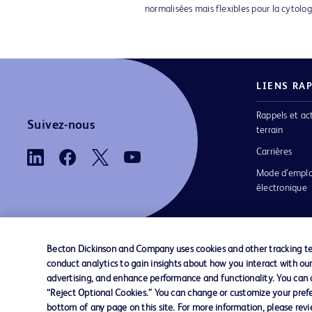
normalisées mais flexibles pour la cytolo
LIENS RA
Rappels et ac
Suivez-nous
terrain
Carrières
Mode d’emplo
électronique
Becton Dickinson and Company uses cookies and other tracking tec
conduct analytics to gain insights about how you interact with ou
Nous contacter
Préférences en matière de cookies
advertising, and enhance performance and functionality. You can op
“Reject Optional Cookies.” You can change or customize your prefe
bottom of any page on this site. For more information, please rev