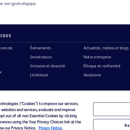
gie non gynécologique.
PIDES
tions de
Événements
Actualités, médias et blogs
Investisseurs
Notre entreprise
Inclusion et diversité
Éthique et conformité
i
Littérature
Assistance
hnologies (“Cookies”) to improve our services,
r websites and services, evaluate and improve
Confidentialité
Conditions d’utilisation
Accessibilit
t out of all non-Essential Cookies by clicking
rences using the Your Privacy Choices link at the
Re
iew our Privacy Notice.
Privacy Notice.