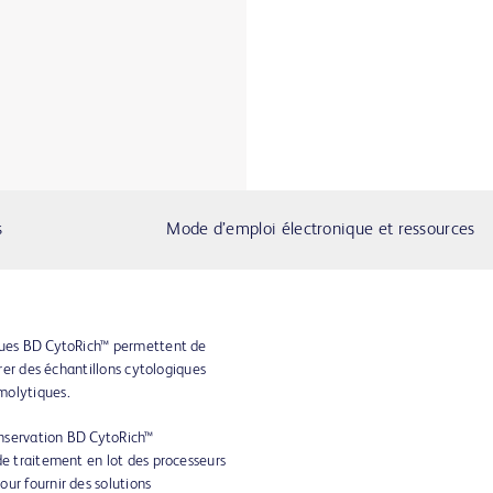
s
Mode d’emploi électronique et ressources
iques BD CytoRich™ permettent de
érer des échantillons cytologiques
molytiques.
conservation BD CytoRich™
de traitement en lot des processeurs
ur fournir des solutions