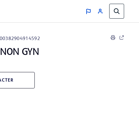
00382904914592
 NON GYN
ACTER