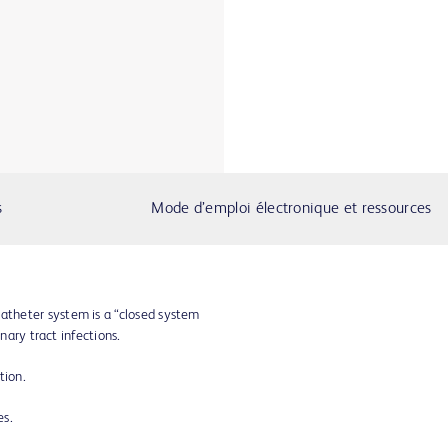
s
Mode d’emploi électronique et ressources
theter system is a “closed system
inary tract infections.
tion.
ies.