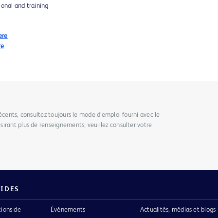
ional and training
ere
re
écents, consultez toujours le mode d’emploi fourni avec le
irant plus de renseignements, veuillez consulter votre
PIDES
tions de
Événements
Actualités, médias et blogs