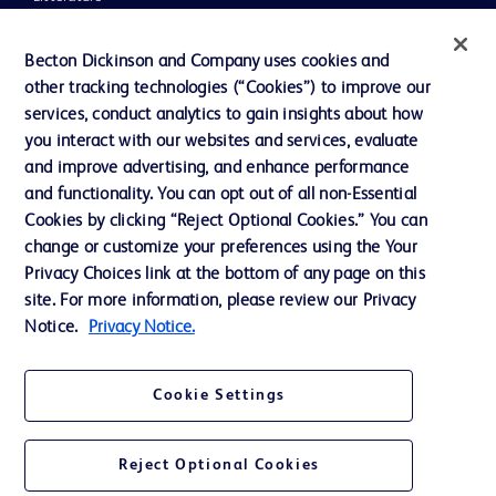
Actualités, médias et blogs
Becton Dickinson and Company uses cookies and
Notre entreprise
other tracking technologies (“Cookies”) to improve our
services, conduct analytics to gain insights about how
Éthique et conformité
you interact with our websites and services, evaluate
Assistance
and improve advertising, and enhance performance
and functionality. You can opt out of all non-Essential
Cookies by clicking “Reject Optional Cookies.” You can
Nous contacter
change or customize your preferences using the Your
Privacy Choices link at the bottom of any page on this
Préférences en matière de cookies
site. For more information, please review our Privacy
Confidentialité
Notice.
Privacy Notice.
Conditions d’utilisation
Cookie Settings
Accessibilité du site Web
Reject Optional Cookies