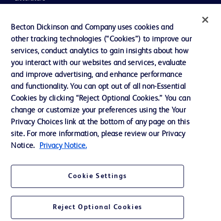
Actualités, médias et blogs
Becton Dickinson and Company uses cookies and
Notre entreprise
other tracking technologies (“Cookies”) to improve our
services, conduct analytics to gain insights about how
Éthique et conformité
you interact with our websites and services, evaluate
Assistance
and improve advertising, and enhance performance
and functionality. You can opt out of all non-Essential
Cookies by clicking “Reject Optional Cookies.” You can
Nous contacter
change or customize your preferences using the Your
Privacy Choices link at the bottom of any page on this
Préférences en matière de cookies
site. For more information, please review our Privacy
Confidentialité
Notice.
Privacy Notice.
Conditions d’utilisation
Cookie Settings
Accessibilité du site Web
Reject Optional Cookies