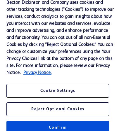
Becton Dickinson and Company uses cookies and
Notre entreprise
other tracking technologies (“Cookies”) to improve our
services, conduct analytics to gain insights about how
Éthique et conformité
you interact with our websites and services, evaluate
Assistance
and improve advertising, and enhance performance
and functionality. You can opt out of all non-Essential
Cookies by clicking “Reject Optional Cookies.” You can
Nous contacter
change or customize your preferences using the Your
Privacy Choices link at the bottom of any page on this
Préférences en matière de cookies
site. For more information, please review our Privacy
Confidentialité
Notice.
Privacy Notice.
Conditions d’utilisation
Cookie Settings
Accessibilité du site Web
Reject Optional Cookies
Confirm
© 2026 BD. Tous droits réservés. BD et le logo de BD sont des marques