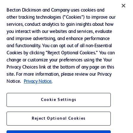
Actualités, médias et blogs
Becton Dickinson and Company uses cookies and
Notre entreprise
other tracking technologies (“Cookies”) to improve our
services, conduct analytics to gain insights about how
Éthique et conformité
you interact with our websites and services, evaluate
Assistance
and improve advertising, and enhance performance
and functionality. You can opt out of all non-Essential
Cookies by clicking “Reject Optional Cookies.” You can
Nous contacter
change or customize your preferences using the Your
Privacy Choices link at the bottom of any page on this
Préférences en matière de cookies
site. For more information, please review our Privacy
Confidentialité
Notice.
Privacy Notice.
Conditions d’utilisation
Cookie Settings
Accessibilité du site Web
Reject Optional Cookies