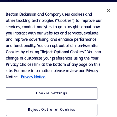
Actualités, médias et blogs
Becton Dickinson and Company uses cookies and
Notre entreprise
other tracking technologies (“Cookies”) to improve our
services, conduct analytics to gain insights about how
Éthique et conformité
you interact with our websites and services, evaluate
Assistance
and improve advertising, and enhance performance
and functionality. You can opt out of all non-Essential
Cookies by clicking “Reject Optional Cookies.” You can
Nous contacter
change or customize your preferences using the Your
Privacy Choices link at the bottom of any page on this
Préférences en matière de cookies
site. For more information, please review our Privacy
Confidentialité
Notice.
Privacy Notice.
Conditions d’utilisation
Cookie Settings
Accessibilité du site Web
Reject Optional Cookies