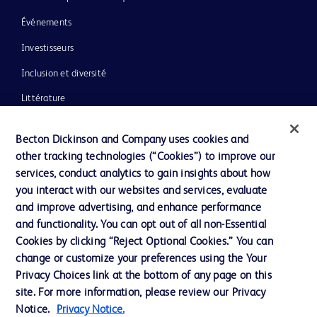
Événements
Investisseurs
Inclusion et diversité
Littérature
Actualités, médias et blogs
Becton Dickinson and Company uses cookies and
Notre entreprise
other tracking technologies (“Cookies”) to improve our
services, conduct analytics to gain insights about how
Éthique et conformité
you interact with our websites and services, evaluate
Assistance
and improve advertising, and enhance performance
and functionality. You can opt out of all non-Essential
Cookies by clicking “Reject Optional Cookies.” You can
Nous contacter
change or customize your preferences using the Your
Privacy Choices link at the bottom of any page on this
Préférences en matière de cookies
site. For more information, please review our Privacy
Confidentialité
Notice.
Privacy Notice.