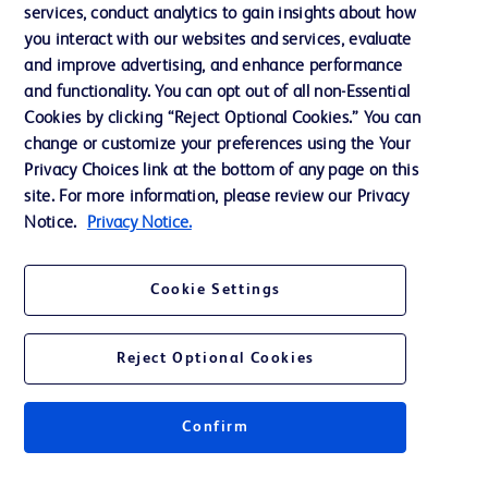
services, conduct analytics to gain insights about how
Éthique et conformité
you interact with our websites and services, evaluate
Assistance
and improve advertising, and enhance performance
and functionality. You can opt out of all non-Essential
Cookies by clicking “Reject Optional Cookies.” You can
Nous contacter
change or customize your preferences using the Your
Privacy Choices link at the bottom of any page on this
Préférences en matière de cookies
site. For more information, please review our Privacy
Confidentialité
Notice.
Privacy Notice.
Conditions d’utilisation
Cookie Settings
Accessibilité du site Web
Reject Optional Cookies
Confirm
© 2026 BD. Tous droits réservés. BD et le logo de BD sont des marques
commerciales de Becton, Dickinson and Company. Toutes les autres
marques appartiennent à leurs propriétaires respectifs.