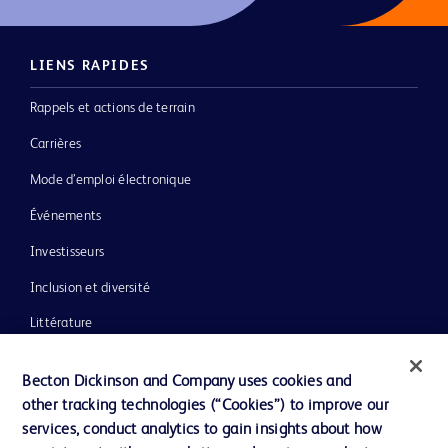
LIENS RAPIDES
Rappels et actions de terrain
Carrières
Mode d’emploi électronique
Événements
Investisseurs
Inclusion et diversité
Littérature
Actualités, médias et blogs
Becton Dickinson and Company uses cookies and
Notre entreprise
other tracking technologies (“Cookies”) to improve our
services, conduct analytics to gain insights about how
Éthique et conformité