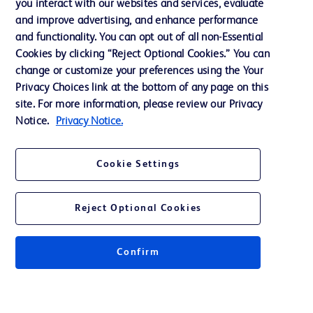
you interact with our websites and services, evaluate
Assistance
and improve advertising, and enhance performance
and functionality. You can opt out of all non-Essential
Cookies by clicking “Reject Optional Cookies.” You can
Nous contacter
change or customize your preferences using the Your
Privacy Choices link at the bottom of any page on this
Préférences en matière de cookies
site. For more information, please review our Privacy
Confidentialité
Notice.
Privacy Notice.
Conditions d’utilisation
Cookie Settings
Accessibilité du site Web
Reject Optional Cookies
Confirm
© 2026 BD. Tous droits réservés. BD et le logo de BD sont des marques
commerciales de Becton, Dickinson and Company. Toutes les autres
marques appartiennent à leurs propriétaires respectifs.