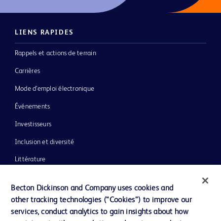
LIENS RAPIDES
Rappels et actions de terrain
Carrières
Mode d’emploi électronique
Événements
Investisseurs
Inclusion et diversité
Littérature
Actualités, médias et blogs
Becton Dickinson and Company uses cookies and
Notre entreprise
other tracking technologies (“Cookies”) to improve our
services, conduct analytics to gain insights about how
Éthique et conformité