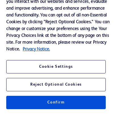
you interact with our websites and services, evaluate
Assistance
and improve advertising, and enhance performance
and functionality. You can opt out of all non-Essential
Cookies by clicking “Reject Optional Cookies.” You can
Nous contacter
change or customize your preferences using the Your
Privacy Choices link at the bottom of any page on this
Préférences en matière de cookies
site. For more information, please review our Privacy
Confidentialité
Notice.
Privacy Notice.
Conditions d’utilisation
Cookie Settings
Accessibilité du site Web
Reject Optional Cookies
Confirm
© 2026 BD. Tous droits réservés. BD et le logo de BD sont des marques
commerciales de Becton, Dickinson and Company. Toutes les autres
marques appartiennent à leurs propriétaires respectifs.