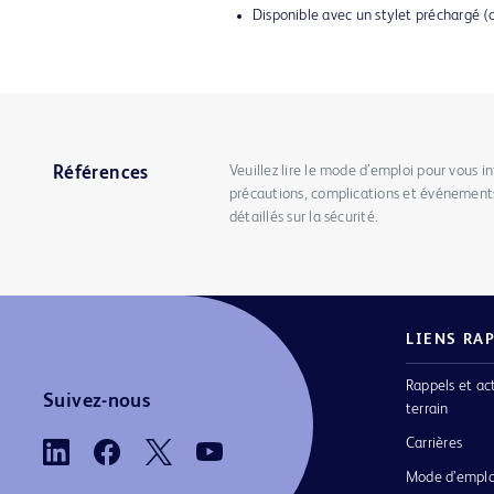
Disponible avec un stylet préchargé (
Veuillez lire le mode d’emploi pour vous in
Références
précautions, complications et événements
détaillés sur la sécurité.
LIENS RA
Rappels et ac
Suivez-nous
terrain
Carrières
Mode d’emplo