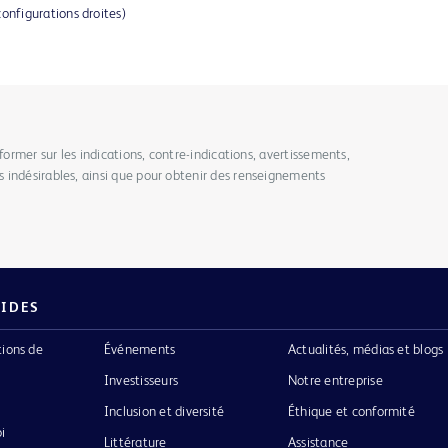
configurations droites)
former sur les indications, contre-indications, avertissements,
 indésirables, ainsi que pour obtenir des renseignements
PIDES
tions de
Événements
Actualités, médias et blogs
Investisseurs
Notre entreprise
Inclusion et diversité
Éthique et conformité
i
Littérature
Assistance