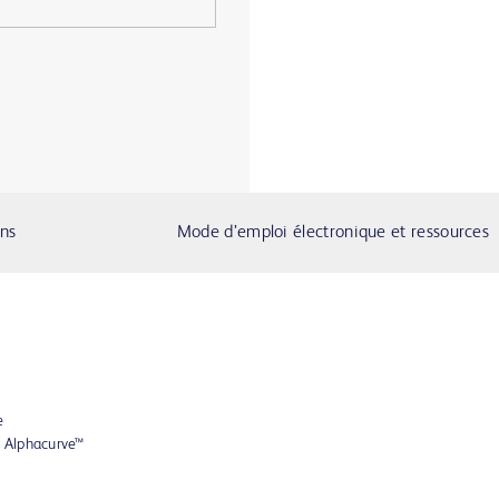
ons
Mode d’emploi électronique et ressources
e
s
Alphacurve™