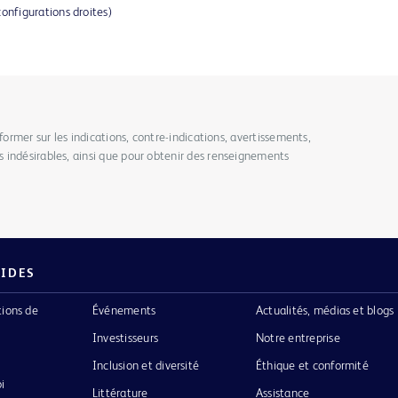
configurations droites)
former sur les indications, contre-indications, avertissements,
 indésirables, ainsi que pour obtenir des renseignements
PIDES
tions de
Événements
Actualités, médias et blogs
Investisseurs
Notre entreprise
Inclusion et diversité
Éthique et conformité
i
Littérature
Assistance