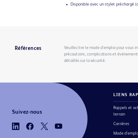
Disponible avec un stylet préchargé (
Veuillez lire le mode d’emploi pour vous in
Références
précautions, complications et événements
détaillés sur la sécurité.
LIENS RA
Rappels et ac
Suivez-nous
terrain
Carrières
Mode d’emplo