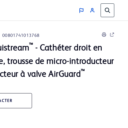
00801741013768
™
uistream
- Cathéter droit en
, trousse de micro-introducteur
™
cteur à valve AirGuard
ACTER