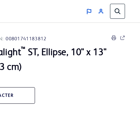
N:
00801741183812
™
alight
ST, Ellipse, 10" x 13"
33 cm)
ACTER