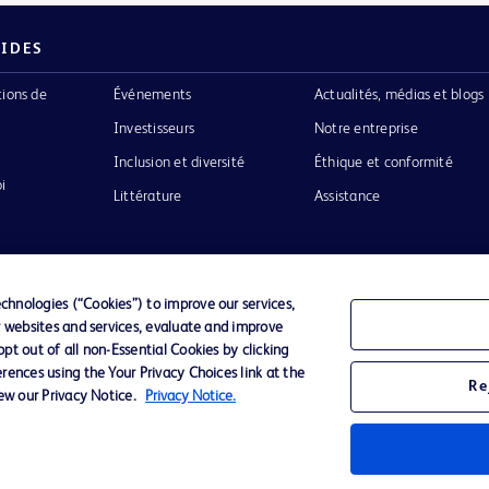
PIDES
tions de
Événements
Actualités, médias et blogs
Investisseurs
Notre entreprise
Inclusion et diversité
Éthique et conformité
i
Littérature
Assistance
hnologies (“Cookies”) to improve our services,
r websites and services, evaluate and improve
Confidentialité
Conditions d’utilisation
Accessibilit
t out of all non-Essential Cookies by clicking
rences using the Your Privacy Choices link at the
Re
iew our Privacy Notice.
Privacy Notice.
o de BD
ckinson