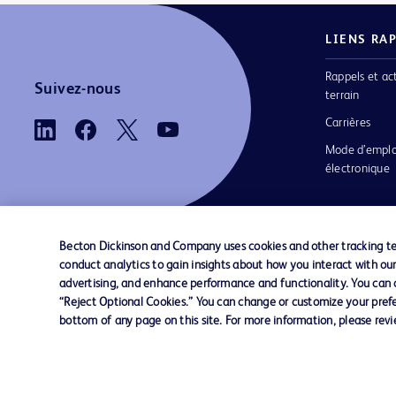
LIENS RA
Rappels et ac
Suivez-nous
terrain
Carrières
Mode d’emplo
électronique
Becton Dickinson and Company uses cookies and other tracking tec
conduct analytics to gain insights about how you interact with ou
Nous contacter
Préférences en matière de cookies
advertising, and enhance performance and functionality. You can op
“Reject Optional Cookies.” You can change or customize your prefe
bottom of any page on this site. For more information, please rev
© 2026 BD. Tous droits réservés. BD et le log
sont des marques commerciales de Becton, Di
and Company. Toutes les autres marques
appartiennent à leurs propriétaires respectifs.