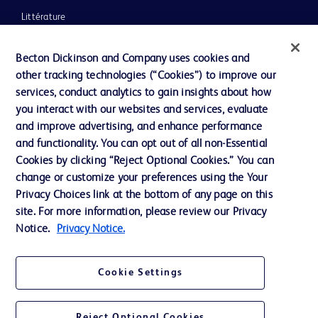
Littérature
Actualités, médias et blogs
Becton Dickinson and Company uses cookies and
Notre entreprise
other tracking technologies (“Cookies”) to improve our
services, conduct analytics to gain insights about how
Éthique et conformité
you interact with our websites and services, evaluate
Assistance
and improve advertising, and enhance performance
and functionality. You can opt out of all non-Essential
Cookies by clicking “Reject Optional Cookies.” You can
Nous contacter
change or customize your preferences using the Your
Privacy Choices link at the bottom of any page on this
Préférences en matière de cookies
site. For more information, please review our Privacy
Confidentialité
Notice.
Privacy Notice.
Conditions d’utilisation
Cookie Settings
Accessibilité du site Web
Reject Optional Cookies