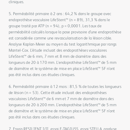
cliniques.
5. Perméabilité primaire à 2 ans : 64,2 % dans le groupe avec
endoprothèse vasculaire LifeStent™ (n = 89), 31,3 % dans le
groupe traité par ATP (n = 94), p = 0,0001. Les taux de
perméabilité calculés lorsque la pose provisoire d’une endoprothèse
est considérée comme une revascularisation de la lésion cible.
Analyse Kaplan-Meier au moyen du test logarithmique par rangs
Mantel-Cox. L’étude incluait des endoprothèses vasculaires
LifeStent™ de 6 mm, 7 mm et 8 mm de diamètre dans des
longueurs de 20 à 170 mm. L’endoprothèse LifeStent™ de 5 mm
de diamètre et le système de mise en place LifeStent™ 5F n’ont
pas été inclus dans ces études cliniques.
6. Perméabilité primaire à 12 mois : 81,5 % de toutes les longueurs
de lésion (n = 53). Cette étude incluait des endoprothèses
vasculaires LifeStent™ de 6 mm et 7 mm de diamètre dans des
longueurs de 20 à 200 mm. L’endoprothèse LifeStent™ de 5 mm
de diamètre et le système de mise en place LifeStent™ 5F n’ont
pas été inclus dans ces études cliniques.
7. Essais RESILIENT I/II, essai E-TAGIUSS, essai STELLA, analyse