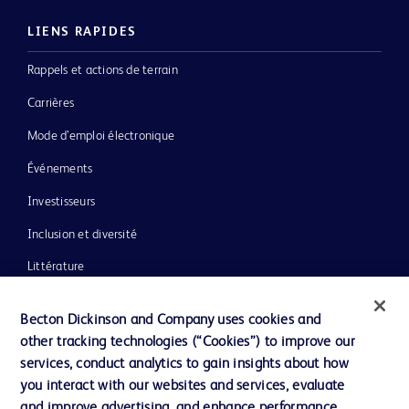
LIENS RAPIDES
Rappels et actions de terrain
Carrières
Mode d’emploi électronique
Événements
Investisseurs
Inclusion et diversité
Littérature
Actualités, médias et blogs
Becton Dickinson and Company uses cookies and
Notre entreprise
other tracking technologies (“Cookies”) to improve our
services, conduct analytics to gain insights about how
Éthique et conformité
you interact with our websites and services, evaluate
Assistance
and improve advertising, and enhance performance