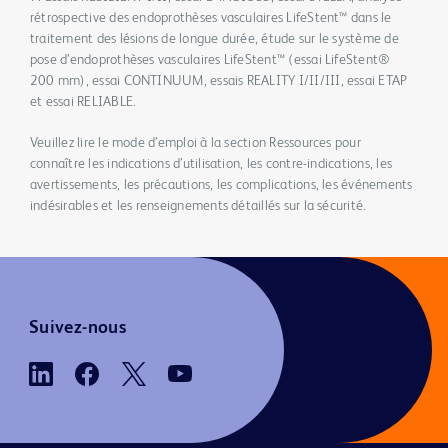
rétrospective des endoprothèses vasculaires LifeStent™ dans le
traitement des lésions de longue durée, étude sur le système de
pose d’endoprothèses vasculaires LifeStent™ (essai LifeStent®
200 mm), essai CONTINUUM, essais REALITY I/II/III, essai ETAP
et essai RELIABLE.
Veuillez lire le mode d’emploi à la section Ressources pour
connaître les indications d’utilisation, les contre-indications, les
avertissements, les précautions, les complications, les événements
indésirables et les renseignements détaillés sur la sécurité.
Suivez-nous