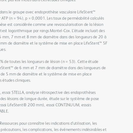
ont pas été inclus dans ces études cliniques.
 dans le groupe avec endoprothèse vasculaire LifeStent™
r ATP (n = 94), p = 0,0001. Les taux de perméabilité calculés
hèse est considérée comme une revascularisation de la lésion
test logarithmique par rangs Mantel-Cox. L’étude incluait des
e 6 mm, 7 mm et 8 mm de diamètre dans des longueurs de 20 à
mm de diamètre et le système de mise en place LifeStent™ 5F
ues.
 % de toutes les longueurs de lésion (n = 53). Cette étude
LifeStent™ de 6 mm et 7 mm de diamètre dans des longueurs de
 de 5 mm de diamètre et le système de mise en place
s études cliniques.
S, essai STELLA, analyse rétrospective des endoprothèses
 des lésions de longue durée, étude sur le système de pose
(essai LifeStent® 200 mm), essai CONTINUUM, essais
IABLE.
Ressources pour connaître les indications d’utilisation, les
s précautions, les complications, les événements indésirables et