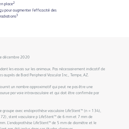
2
 en place
 pour augmenter l’efficacité des
3
 radiations
 de décembre 2020
dant les essais sur les animaux. Pas nécessairement indicatif de
s auprès de Bard Peripheral Vascular Inc., Tempe, AZ.
ournit un nombre approximatif qui peut ne pas être une
ourue par voie intravasculaire et qui doit être confirmée par
le groupe avec endoprothèse vasculaire LifeStent™ (n = 134),
= 72), stent vasculaire p LifeStent™ de 6 mm et 7 mm de
mm. L’endoprothèse LifeStent™ de 5 mm de diamètre et le