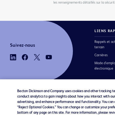
les renseignements détaillés sur la sécurit
LIENS RA
Rappels et ac
Suivez-nous
terrain
Carrières
Mode d’emplo
électronique
Becton Dickinson and Company uses cookies and other tracking tec
conduct analytics to gain insights about how you interact with ou
Nous contacter
Préférences en matière de cookies
advertising, and enhance performance and functionality. You can op
“Reject Optional Cookies.” You can change or customize your prefe
bottom of any page on this site. For more information, please rev