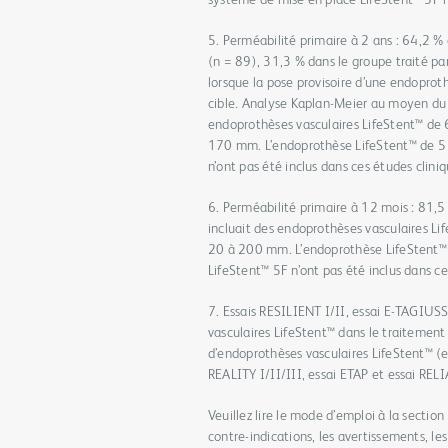
système de mise en place LifeStent™ 5F n’
5. Perméabilité primaire à 2 ans : 64,2 %
(n = 89), 31,3 % dans le groupe traité pa
lorsque la pose provisoire d’une endoprot
cible. Analyse Kaplan-Meier au moyen du 
endoprothèses vasculaires LifeStent™ d
170 mm. L’endoprothèse LifeStent™ de 5 
n’ont pas été inclus dans ces études cliniq
6. Perméabilité primaire à 12 mois : 81,5
incluait des endoprothèses vasculaires 
20 à 200 mm. L’endoprothèse LifeStent™
LifeStent™ 5F n’ont pas été inclus dans ce
7. Essais RESILIENT I/II, essai E-TAGIUS
vasculaires LifeStent™ dans le traitement
d’endoprothèses vasculaires LifeStent™ 
REALITY I/II/III, essai ETAP et essai REL
Veuillez lire le mode d’emploi à la section 
contre-indications, les avertissements, le