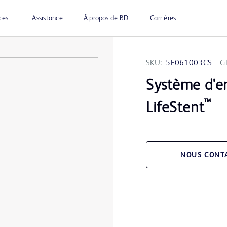
ces
Assistance
À propos de BD
Carrières
SKU:
5F061003CS
G
Système d'e
™
LifeStent
NOUS CONT