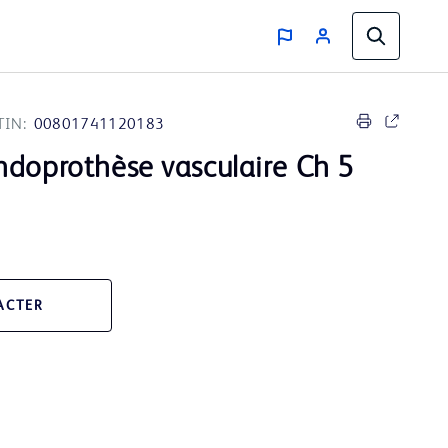
TIN:
00801741120183
ndoprothèse vasculaire Ch 5
ACTER