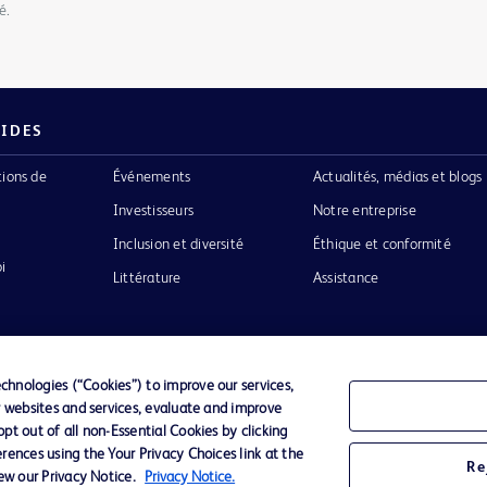
é.
PIDES
tions de
Événements
Actualités, médias et blogs
Investisseurs
Notre entreprise
Inclusion et diversité
Éthique et conformité
i
Littérature
Assistance
hnologies (“Cookies”) to improve our services,
r websites and services, evaluate and improve
Confidentialité
Conditions d’utilisation
Accessibilit
t out of all non-Essential Cookies by clicking
rences using the Your Privacy Choices link at the
Re
iew our Privacy Notice.
Privacy Notice.