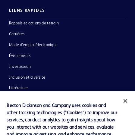
LIENS RAPIDES
Rappels et actions de terrain
Carrières
Mode d’emploi électronique
Événements
Investisseurs
Inclusion et diversité
Littérature
Actualités, médias et blogs
Becton Dickinson and Company uses cookies and
Notre entreprise
other tracking technologies (“Cookies”) to improve our
services, conduct analytics to gain insights about how
Éthique et conformité
you interact with our websites and services, evaluate
Assistance
and improve advertising, and enhance performance