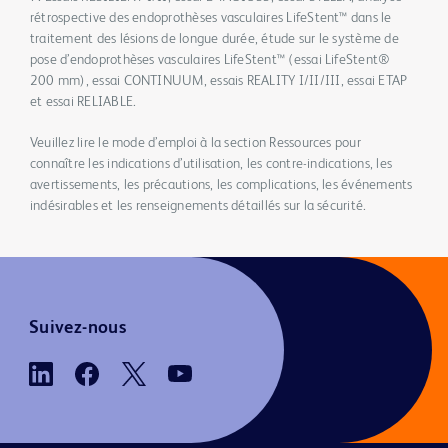
rétrospective des endoprothèses vasculaires LifeStent™ dans le
traitement des lésions de longue durée, étude sur le système de
pose d’endoprothèses vasculaires LifeStent™ (essai LifeStent®
200 mm), essai CONTINUUM, essais REALITY I/II/III, essai ETAP
et essai RELIABLE.
Veuillez lire le mode d’emploi à la section Ressources pour
connaître les indications d’utilisation, les contre-indications, les
avertissements, les précautions, les complications, les événements
indésirables et les renseignements détaillés sur la sécurité.
Suivez-nous