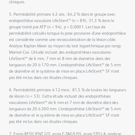
cliniques.
5. Perméabilité primaire à 2 ans : 64,2 % dans le groupe avec
endoprothèse vasculaire LifeStent™ (n = 89), 31,3 % dans le
groupe traité par ATP (n = 94), p = 0,0001. Les taux de
perméabilité calculés lorsque la pose provisoire d’une endoprothèse
est considérée comme une revascularisation de la lésion cible.
Analyse Kaplan-Meier au moyen du test logarithmique par rangs
Mantel-Cox. L’étude incluait des endoprothèses vasculaires
LifeStent™ de 6 mm, 7 mm et 8 mm de diamètre dans des
longueurs de 20 à 170 mm. L’endoprothèse LifeStent™ de 5 mm
de diamètre et le système de mise en place LifeStent™ 5F n’ont
pas été inclus dans ces études cliniques.
6. Perméabilité primaire à 12 mois : 81,5 % de toutes les longueurs
de lésion (n = 53). Cette étude incluait des endoprothèses
vasculaires LifeStent™ de 6 mm et 7 mm de diamètre dans des
longueurs de 20 à 200 mm. L’endoprothèse LifeStent™ de 5 mm
de diamètre et le système de mise en place LifeStent™ 5F n’ont
pas été inclus dans ces études cliniques.
7. Essais RESILIENT I/II, essai E-TAGIUSS, essai STELLA, analyse