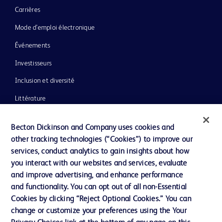
Carrières
Mode d’emploi électronique
Événements
Investisseurs
Inclusion et diversité
Littérature
Actualités, médias et blogs
Becton Dickinson and Company uses cookies and
Notre entreprise
other tracking technologies (“Cookies”) to improve our
services, conduct analytics to gain insights about how
Éthique et conformité
you interact with our websites and services, evaluate
Assistance
and improve advertising, and enhance performance
and functionality. You can opt out of all non-Essential
Cookies by clicking “Reject Optional Cookies.” You can
Nous contacter
change or customize your preferences using the Your