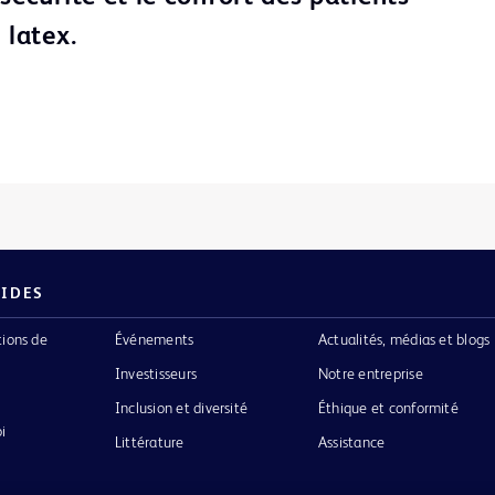
 latex.
PIDES
tions de
Événements
Actualités, médias et blogs
Investisseurs
Notre entreprise
Inclusion et diversité
Éthique et conformité
i
Littérature
Assistance