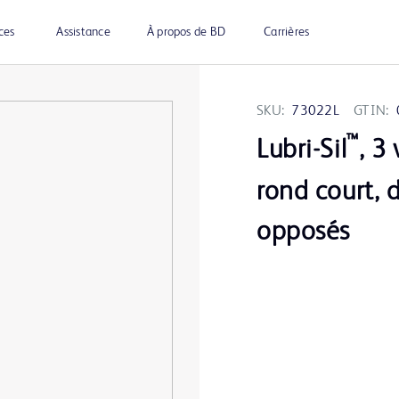
ces
Assistance
À propos de BD
Carrières
SKU:
73022L
GTIN:
™
Lubri-Sil
, 3
rond court, 
opposés