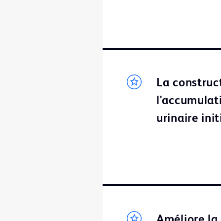
La construc
l'accumulati
urinaire init
Améliore la 