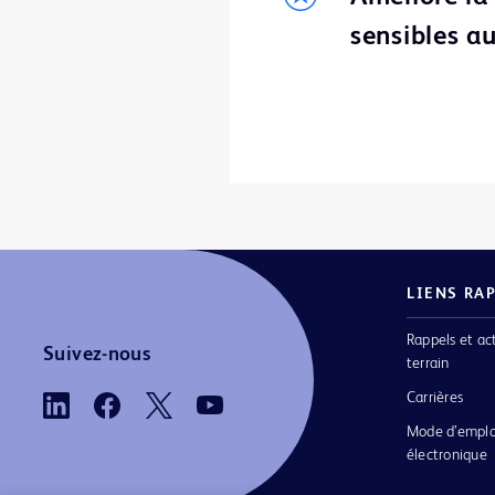
sensibles au
LIENS RA
Rappels et ac
Suivez-nous
terrain
Carrières
Mode d’emplo
électronique