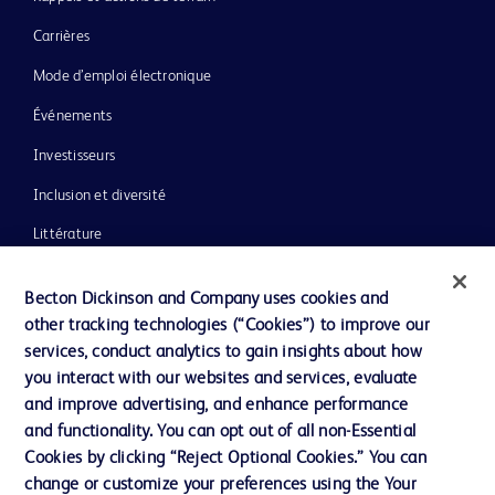
Carrières
Mode d’emploi électronique
Événements
Investisseurs
Inclusion et diversité
Littérature
Actualités, médias et blogs
Becton Dickinson and Company uses cookies and
Notre entreprise
other tracking technologies (“Cookies”) to improve our
services, conduct analytics to gain insights about how
Éthique et conformité
you interact with our websites and services, evaluate
Assistance
and improve advertising, and enhance performance
and functionality. You can opt out of all non-Essential
Cookies by clicking “Reject Optional Cookies.” You can
Nous contacter
change or customize your preferences using the Your