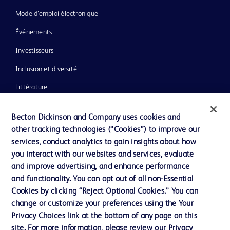
Mode d’emploi électronique
Événements
Investisseurs
Inclusion et diversité
Littérature
Actualités, médias et blogs
Becton Dickinson and Company uses cookies and
Notre entreprise
other tracking technologies (“Cookies”) to improve our
services, conduct analytics to gain insights about how
Éthique et conformité
you interact with our websites and services, evaluate
Assistance
and improve advertising, and enhance performance
and functionality. You can opt out of all non-Essential
Cookies by clicking “Reject Optional Cookies.” You can
Nous contacter
change or customize your preferences using the Your
Privacy Choices link at the bottom of any page on this
Préférences en matière de cookies
site. For more information, please review our Privacy