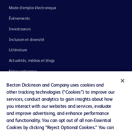
Mode d’emploi électronique
Événements
Investisseurs
Inclusion et diversité
Littérature
Actualités, médias et blogs
Notre entreprise
Éthique et conformité
Becton Dickinson and Company uses cookies and
other tracking technologies (“Cookies”) to improve our
Assistance
services, conduct analytics to gain insights about how
you interact with our websites and services, evaluate
and improve advertising, and enhance performance
Nous contacter
and functionality. You can opt out of all non-Essential
Préférences en matière de cookies
Cookies by clicking “Reject Optional Cookies.” You can