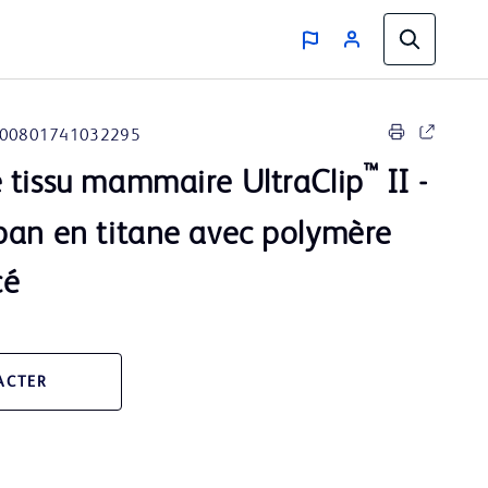
00801741032295
™
 tissu mammaire UltraClip
II -
ban en titane avec polymère
cé
ACTER