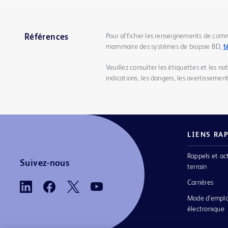
Pour afficher les renseignements de comm
Références
mammaire des systèmes de biopsie BD,
t
Veuillez consulter les étiquettes et les no
indications, les dangers, les avertissements
LIENS RA
Rappels et ac
Suivez-nous
terrain
Carrières
Mode d’emplo
électronique