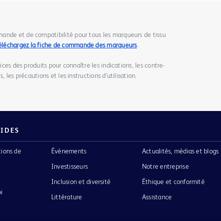
ande et de compatibilité pour tous les marqueurs de tissu
éléchargez la fiche de commande des marqueurs
.
tices des produits pour connaître les indications, les contre-
, les précautions et les instructions d’utilisation.
PIDES
tions de
Événements
Actualités, médias et blogs
Investisseurs
Notre entreprise
Inclusion et diversité
Éthique et conformité
i
Littérature
Assistance