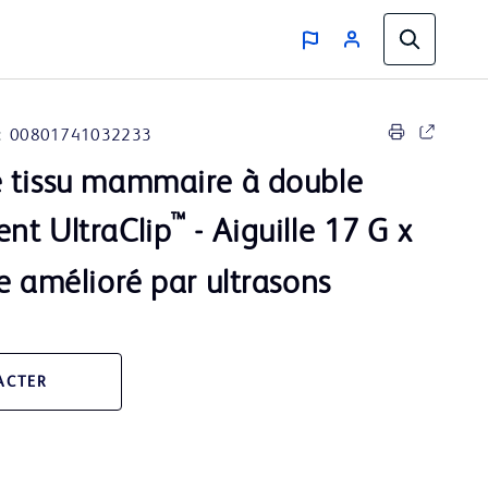
:
00801741032233
 tissu mammaire à double
™
nt UltraClip
- Aiguille 17 G x
e amélioré par ultrasons
ACTER