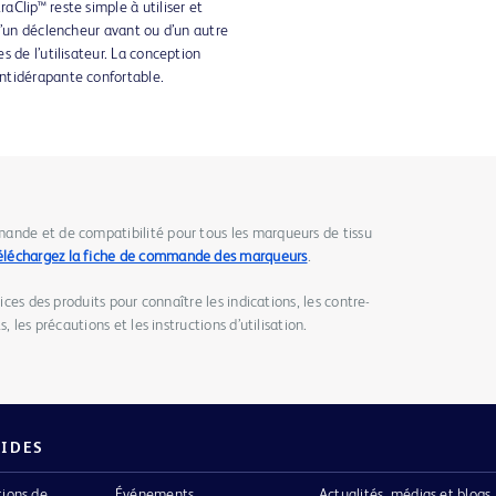
Clip™ reste simple à utiliser et
d’un déclencheur avant ou d’un autre
 de l’utilisateur. La conception
ntidérapante confortable.
ande et de compatibilité pour tous les marqueurs de tissu
éléchargez la fiche de commande des marqueurs
.
tices des produits pour connaître les indications, les contre-
, les précautions et les instructions d’utilisation.
PIDES
tions de
Événements
Actualités, médias et blogs