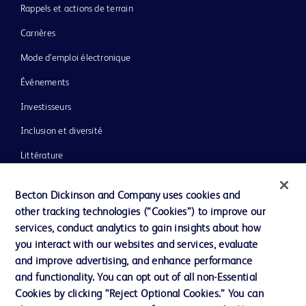
Rappels et actions de terrain
Carrières
Mode d’emploi électronique
Événements
Investisseurs
Inclusion et diversité
Littérature
Actualités, médias et blogs
Becton Dickinson and Company uses cookies and
Notre entreprise
other tracking technologies (“Cookies”) to improve our
services, conduct analytics to gain insights about how
Éthique et conformité
you interact with our websites and services, evaluate
Assistance
and improve advertising, and enhance performance
and functionality. You can opt out of all non-Essential
Cookies by clicking “Reject Optional Cookies.” You can