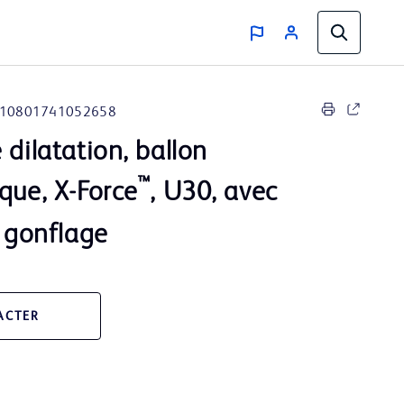
10801741052658
 dilatation, ballon
™
que, X-Force
, U30, avec
e gonflage
ACTER