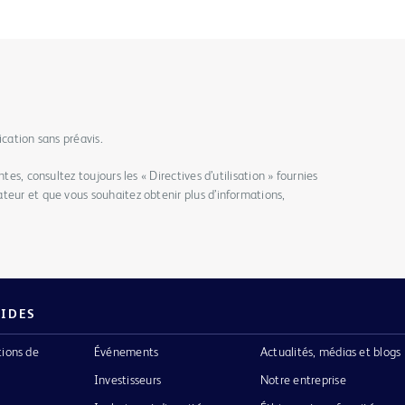
ication sans préavis.
tes, consultez toujours les « Directives d’utilisation » fournies
teur et que vous souhaitez obtenir plus d’informations,
PIDES
tions de
Événements
Actualités, médias et blogs
Investisseurs
Notre entreprise